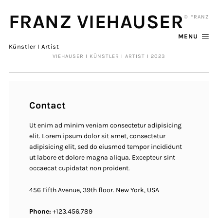
FRANZ VIEHAUSER
© FRANZ
MENU
Künstler I Artist
VIEHAUSER I KÜNSTLER I ARTIST I 2023
Contact
Ut enim ad minim veniam consectetur adipisicing
elit. Lorem ipsum dolor sit amet, consectetur
adipisicing elit, sed do eiusmod tempor incididunt
ut labore et dolore magna aliqua. Excepteur sint
occaecat cupidatat non proident.
456 Fifth Avenue, 39th floor. New York, USA
Phone:
+123.456.789